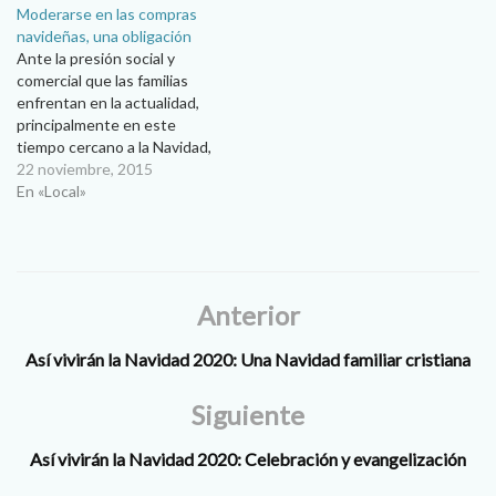
Moderarse en las compras
significativo de abnegación
navideñas, una obligación
por amor a Dios. Además,…
Ante la presión social y
comercial que las familias
enfrentan en la actualidad,
principalmente en este
tiempo cercano a la Navidad,
el Movimiento Familiar
22 noviembre, 2015
Cristiano invitó a las familias
En «Local»
a reflexionar sobre el
verdadero sentido de la
Navidad y no dejarse llevar
por la emoción de la
temporada. Patricia y…
Anterior
Así vivirán la Navidad 2020: Una Navidad familiar cristiana
Siguiente
Así vivirán la Navidad 2020: Celebración y evangelización