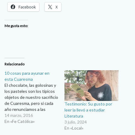
Facebook
X
Me gusta esto:
Relacionado
10 cosas para ayunar en
esta Cuaresma
El chocolate, las golosinas y
los pasteles son los típicos
objetos de nuestro sacrificio
de Cuaresma, pero si cada
Testimonio: Su gusto por
año renunciamos a las
leer la llevó a estudiar
mismas cosas, puede dar la
14 marzo, 2016
Literatura
sensación de rutina más que
En «Fe Católica»
3 julio, 2024
de sacrificio. El ayuno puede
En «Local»
ser un gesto más