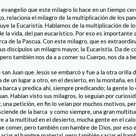
l evangelio que este milagro lo hace en un tiempo cer
, relaciona el milagro de la multiplicación de los pan
uye la Eucaristía. Hablamos de la multiplicación de lo
e la vida, del pan eucarístico. Por eso es importante
ca de la Pascua. Con este milagro, que es extraordina
sus discípulos un milagro mayor, la Eucaristía. Da de 
 pero también nos da a a comer su Cuerpo, nos da a be
an Juan que Jesús se embarcó y fue a la otra orilla d
de un lugar a otro, en el desierto, en la montaña, en l
 barca y predica ahí, siempre predicando; la gente lo 
an. Habían visto sus milagros, lo seguían por curiosid
 una petición, en fin lo veían por muchos motivos, per
sciende de la barca y como siempre, una gran multit
e a la multitud en el desierto, mucha gente en el cal
que comer, pero también con hambre de Dios, por eso e
saciar el hambre material, pero también saciar el ham