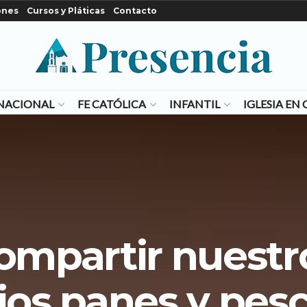
ones
Cursos y Pláticas
Contacto
NACIONAL
FE CATÓLICA
INFANTIL
IGLESIA E
ompartir nuestr
ios panes y pes