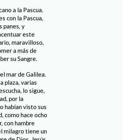
cano a la Pascua.
es con la Pascua,
s panes, y
 acentuar este
rio, maravilloso,
comer a más de
ber su Sangre.
el mar de Galilea.
a plaza, varias
escucha, lo sigue,
ad, por la
o habían visto sus
ud, como hace ocho
or, con hambre
l milagro tiene un
bre de Dios. Jesús