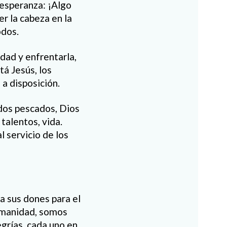
 esperanza: ¡Algo
r la cabeza en la
odos.
idad y enfrentarla,
tá Jesús, los
 a disposición.
 dos pescados, Dios
 talentos, vida.
l servicio de los
 sus dones para el
humanidad, somos
egrías, cada uno en