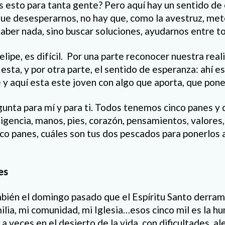
s esto para tanta gente? Pero aquí hay un sentido de
ue desesperarnos, no hay que, como la avestruz, mete
saber nada, sino buscar soluciones, ayudarnos entre t
elipe, es difícil. Por una parte reconocer nuestra real
esta, y por otra parte, el sentido de esperanza: ahí es
e y aquí esta este joven con algo que aporta, que pone
egunta para mí y para ti. Todos tenemos cinco panes y
eligencia, manos, pies, corazón, pensamientos, valores,
co panes, cuáles son tus dos pescados para ponerlos a
es
ién el domingo pasado que el Espíritu Santo derrama
ilia, mi comunidad, mi Iglesia…esos cinco mil es la 
a veces en el desierto de la vida, con dificultades, al