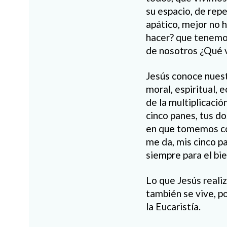
su espacio, de rep
apático, mejor no 
hacer? que tenemos
de nosotros ¿Qué v
Jesús conoce nuest
moral, espiritual, 
de la multiplicació
cinco panes, tus do
en que tomemos co
me da, mis cinco pa
siempre para el bi
Lo que Jesús reali
también se vive, po
la Eucaristía.