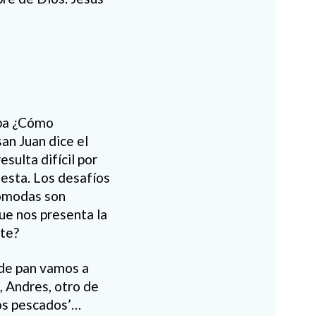
eba ¿Cómo
n Juan dice el
sulta difícil por
uesta. Los desafíos
ncómodas son
que nos presenta la
nte?
 de pan vamos a
, Andres, otro de
dos pescados’…