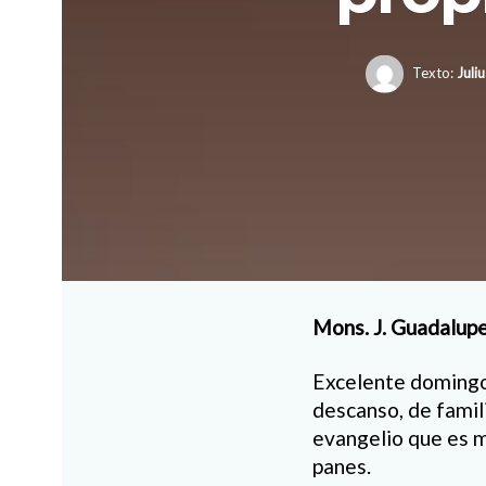
Texto:
Juli
Mons. J. Guadalup
Excelente domingo,
descanso, de famil
evangelio que es m
panes.