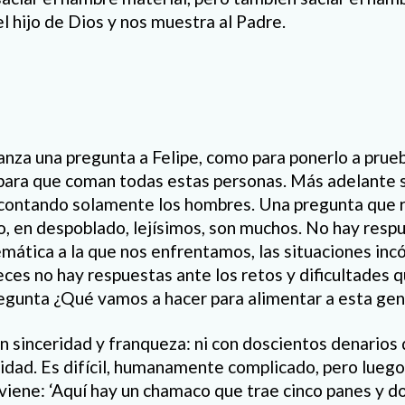
el hijo de Dios y nos muestra al Padre.
 lanza una pregunta a Felipe, como para ponerlo a pru
ara que coman todas estas personas. Más adelante sa
 contando solamente los hombres. Una pregunta que re
to, en despoblado, lejísimos, son muchos. No hay resp
blemática a la que nos enfrentamos, las situaciones i
eces no hay respuestas ante los retos y dificultades 
regunta ¿Qué vamos a hacer para alimentar a esta ge
n sinceridad y franqueza: ni con doscientos denarios
lidad. Es difícil, humanamente complicado, pero luego
erviene: ‘Aquí hay un chamaco que trae cinco panes y 