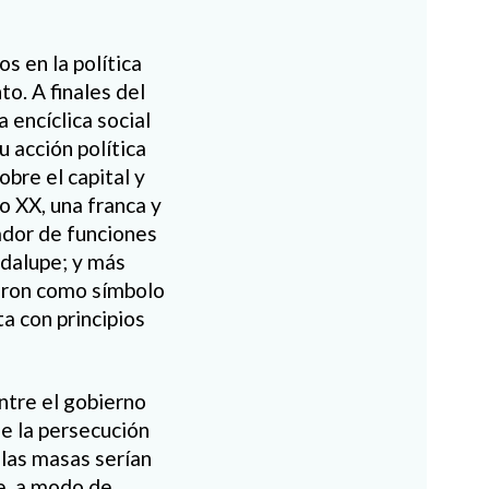
s en la política
o. A finales del
 encíclica social
 acción política
bre el capital y
lo XX, una franca y
pador de funciones
adalupe; y más
raron como símbolo
a con principios
ntre el gobierno
de la persecución
 las masas serían
ue, a modo de