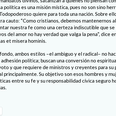
mandatos divinos, satanizan a quienes no piensan com
a política es una misión mística, pues no son sino her
 Todopoderoso quiere para toda una nación. Sobre ello
ra cauto: “Como cristianos, debemos mantenernos al
ntar nuestra fe como una certeza indiscutible que s
vos del amor no hay verdad que valga la pena”, dice e
tas et misera hominis.
 fondo, ambos estilos –el ambiguo y el radical– no hac
 adhesión política; buscan una conversión no espiritu
 voto y que requiere de ministros y creyentes para su p
al principalmente. Su objetivo son esos hombres y mu
ticas entre su fe y su responsabilidad cívica seguro h
as.