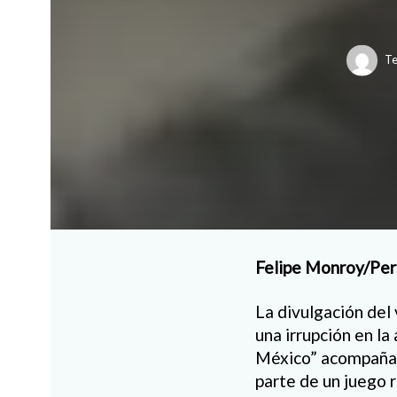
Te
Felipe Monroy/Per
La divulgación del
una irrupción en l
México” acompañado
parte de un juego r