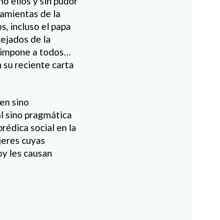
o ellos y sin pudor
ramientas de la
s, incluso el papa
ejados de la
e impone a todos…
n su reciente carta
en sino
al sino pragmática
rédica social en la
jeres cuyas
oy les causan