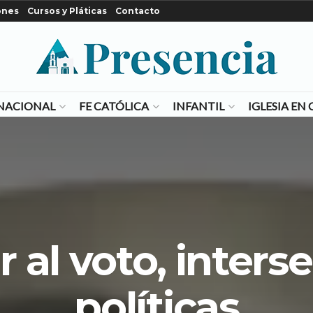
ones
Cursos y Pláticas
Contacto
NACIONAL
FE CATÓLICA
INFANTIL
IGLESIA E
r al voto, inter
políticas