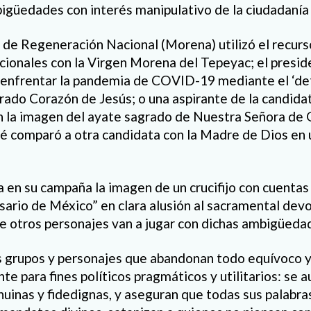
bigüedades con interés manipulativo de la ciudadanía 
 de Regeneración Nacional (Morena) utilizó el recurs
cionales con la Virgen Morena del Tepeyac; el presid
enfrentar la pandemia de COVID-19 mediante el ‘det
rado Corazón de Jesús; o una aspirante de la candidatu
on la imagen del ayate sagrado de Nuestra Señora de 
lité comparó a otra candidata con la Madre de Dios en 
sa en su campaña la imagen de un crucifijo con cuentas
rio de México” en clara alusión al sacramental devoc
otros personajes van a jugar con dichas ambigüedad
 grupos y personajes que abandonan todo equívoco y ut
te para fines políticos pragmáticos y utilitarios: se
nuinas y fidedignas, y aseguran que todas sus palabra