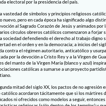
nda electoral por la presidencia del país.
a vastedad de símbolos y principios religiosos católico
 nuevo, pero en cada época ha significado algo distint
devoción al Sagrado Corazón de Jesús y animados por la
ios círculos obreros católicos comenzaron a forjar su
la sociedad defendiendo el derecho al trabajo digno so
ertad en el orden y en la democracia; a inicios del sig
da contra el régimen autoritario, anticatólico y usur
tada por la devoción a Cristo Rey y a la Virgen de Gu
res del manto de la Virgen María (blanco y azul) inspi
ociaciones católicas a sumarse a un proyecto partidist
tiano.
gunda mitad del siglo XX, los pactos de no agresión e
o católico acordaron tácitamente que si los mártires 
ificados ni ofrecidos como modelos a seguir, entonces
prácticas religiosas (sólo dentro de los templos) y q