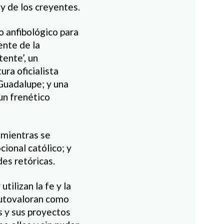
y de los creyentes.
o anfibológico para
ente de la
ente’, un
ra oficialista
Guadalupe; y una
un frenético
 mientras se
ional católico; y
es retóricas.
ilizan la fe y la
 autovaloran como
s y sus proyectos