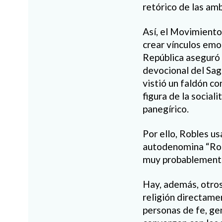
retórico de las am
Así, el Movimiento
crear vínculos emo
República aseguró 
devocional del Sag
vistió un faldón c
figura de la socia
panegírico.
Por ello, Robles u
autodenomina “Rosa
muy probablemente 
Hay, además, otros
religión directamen
personas de fe, ge