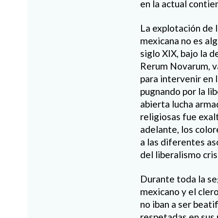
en la actual contie
La explotación de l
mexicana no es algo
siglo XIX, bajo la 
Rerum Novarum, var
para intervenir en 
pugnando por la lib
abierta lucha arma
religiosas fue exal
adelante, los colo
a las diferentes as
del liberalismo cris
Durante toda la se
mexicano y el cler
no iban a ser beat
respetadas en sus 