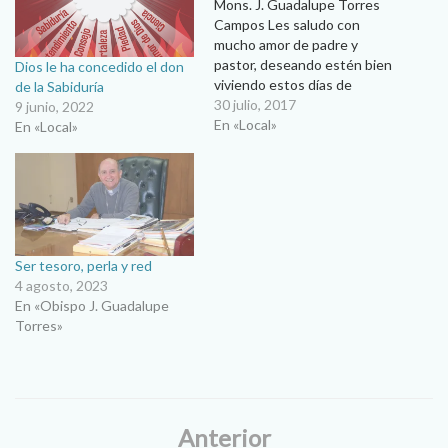
Mons. J. Guadalupe Torres
Campos Les saludo con
mucho amor de padre y
pastor, deseando estén bien
Dios le ha concedido el don
viviendo estos días de
de la Sabiduría
descanso en familia,
30 julio, 2017
9 junio, 2022
vacaciones, pero siempre de
En «Local»
En «Local»
la mano de Dios. Hoy
comparto con ustedes
alguna reflexión en torno a
la liturgia dominical del día de
hoy. Ya desde…
Ser tesoro, perla y red
4 agosto, 2023
En «Obispo J. Guadalupe
Torres»
Anterior