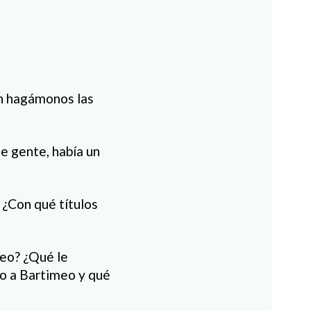
ón hagámonos las
te gente, había un
 ¿Con qué títulos
meo? ¿Qué le
do a Bartimeo y qué