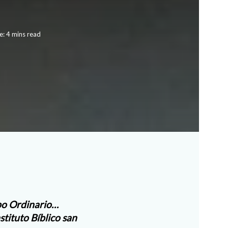
: 4 mins read
po Ordinario…
stituto Bíblico san