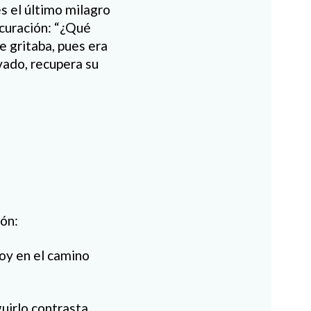
s el último milagro
 curación: “¿Qué
e gritaba, pues era
vado, recupera su
ón:
toy en el camino
guirlo contrasta