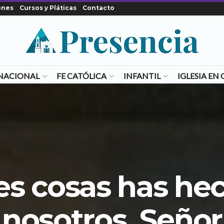
ones
Cursos y Pláticas
Contacto
NACIONAL
FE CATÓLICA
INFANTIL
IGLESIA E
s cosas has he
nosotros, Señor