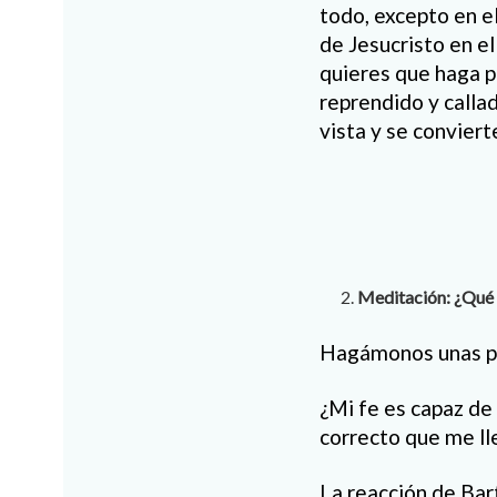
todo, excepto en e
de Jesucristo en e
quieres que haga po
reprendido y calla
vista y se conviert
Meditación: ¿Qué 
Hagámonos unas pr
¿Mi fe es capaz de
correcto que me ll
La reacción de Bar