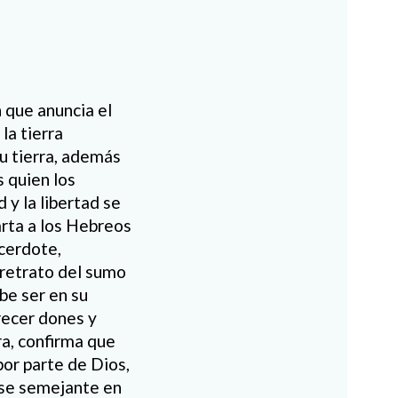
n que anuncia el
la tierra
su tierra, además
s quien los
 y la libertad se
Carta a los Hebreos
acerdote,
 retrato del sumo
be ser en su
recer dones y
ra, confirma que
por parte de Dios,
rse semejante en