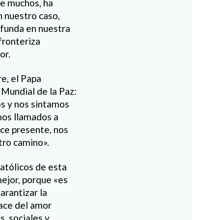
de muchos, ha
n nuestro caso,
ofunda en nuestra
fronteriza
or.
e, el Papa
 Mundial de la Paz:
os y nos sintamos
amos llamados a
ace presente, nos
tro camino».
católicos de esta
ejor, porque «es
arantizar la
nace del amor
, sociales y