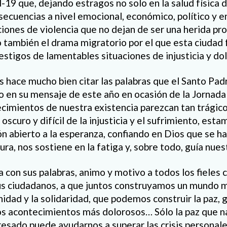
19 que, dejando estragos no solo en la salud física 
secuencias a nivel emocional, económico, político y e
aciones de violencia que no dejan de ser una herida pr
o también el drama migratorio por el que esta ciudad 
estigos de lamentables situaciones de injusticia y dol
s hace mucho bien citar las palabras que el Santo Padr
to en su mensaje de este año en ocasión de la Jornada
cimientos de nuestra existencia parezcan tan trágic
oscuro y difícil de la injusticia y el sufrimiento, est
n abierto a la esperanza, confiando en Dios que se h
ra, nos sostiene en la fatiga y, sobre todo, guía nues
ía con sus palabras, animo y motivo a todos los fieles 
us ciudadanos, a que juntos construyamos un mundo m
rnidad y la solidaridad, que podemos construir la paz, g
 los acontecimientos más dolorosos… Sólo la paz que 
resado puede ayudarnos a superar las crisis personales