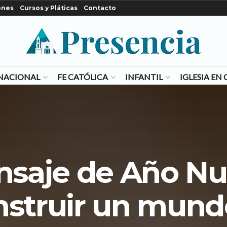
ones
Cursos y Pláticas
Contacto
NACIONAL
FE CATÓLICA
INFANTIL
IGLESIA E
saje de Año N
nstruir un mun