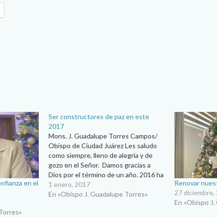
Ser constructores de paz en este
2017
Mons. J. Guadalupe Torres Campos/
Obispo de Ciudad Juárez Les saludo
como siempre, lleno de alegría y de
gozo en el Señor. Damos gracias a
Dios por el término de un año. 2016 ha
nfianza en el
Renovar nuestr
sido un año muy intenso, muy
1 enero, 2017
27 diciembre,
hermoso. Hemos sido bendecidos por
En «Obispo J. Guadalupe Torres»
En «Obispo J.
Dios. Dios nos ha permitido…
Torres»