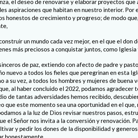
anza, el deseo de renovarse y elaborar proyectos que
les aspiraciones que habitan en nuestro interior. Por e
s honestos de crecimiento y progreso; de modo que,
te,
construir un mundo cada vez mejor, en el que el don d
enes más preciosos a conquistar juntos, como Iglesia 
inceros de paz, extiendo con afecto de padre y pasto
ño nuevo a todos los fieles que peregrinan en esta Ig
o a su vez, a todos los hombres y mujeres de buena 
ue, al haber concluido el 2022, podamos agradecer t
dio de tantas adversidades hemos recibido, descubier
eo que este momento sea una oportunidad en el que, 
podamos a la luz de Dios revisar nuestros pasos, estr
ue el Señor nos invita a la conversión y renovación. P
tivar y pedir los dones de la disponibilidad y generosi
ar honestamente.