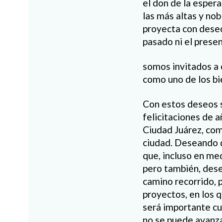
el don de la esper
las más altas y nob
proyecta con deseo
pasado ni el presen
somos invitados a 
como uno de los bi
Con estos deseos s
felicitaciones de a
Ciudad Juárez, com
ciudad. Deseando q
que, incluso en me
pero también, des
camino recorrido, 
proyectos, en los q
será importante cul
no se puede avanz