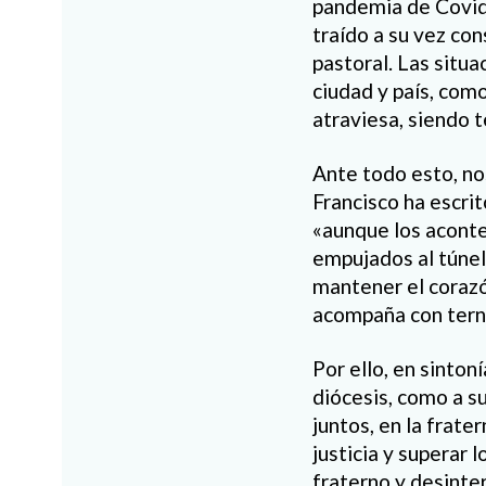
pandemia de Covid-
traído a su vez con
pastoral. Las situ
ciudad y país, com
atraviesa, siendo t
Ante todo esto, no
Francisco ha escri
«aunque los aconte
empujados al túnel 
mantener el corazó
acompaña con ternu
Por ello, en sinton
diócesis, como a s
juntos, en la frate
justicia y superar
fraterno y desinte