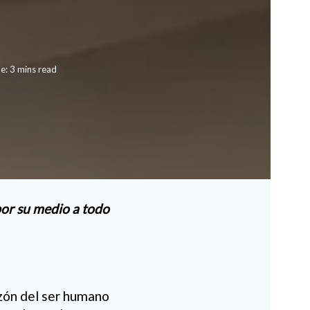
e: 3 mins read
 por su medio a todo
azón del ser humano