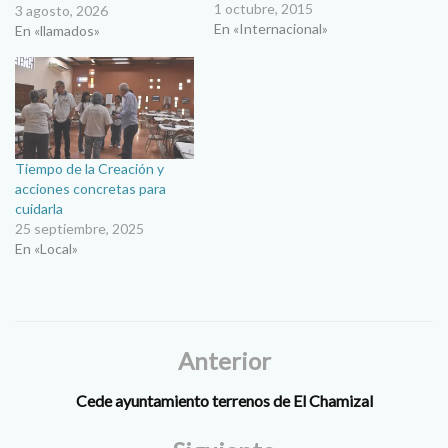
interesantísimo, no sólo por
1 octubre, 2015
3 agosto, 2026
la presencia del Santo Padre
En «Internacional»
En «llamados»
en el Congreso Mundial de
las Familias, sino por su
intervención en las Naciones
Unidas, el Congreso, la
Casa…
Tiempo de la Creación y
acciones concretas para
cuidarla
25 septiembre, 2025
En «Local»
Anterior
Cede ayuntamiento terrenos de El Chamizal