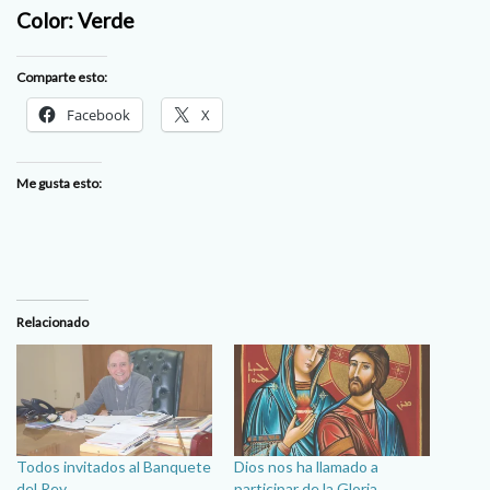
Color: Verde
Comparte esto:
Facebook
X
Me gusta esto:
Relacionado
Todos invitados al Banquete
Dios nos ha llamado a
del Rey
participar de la Gloria…