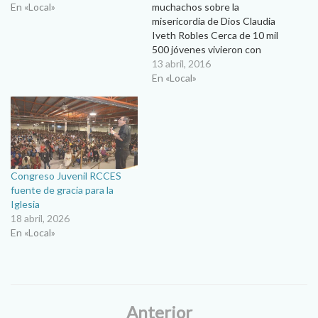
En «Local»
muchachos sobre la
misericordia de Dios Claudia
Iveth Robles Cerca de 10 mil
500 jóvenes vivieron con
alegría el vigésimo cuarto
13 abril, 2016
Congreso Juvenil Católico
En «Local»
que realizó el Movimiento de
la Renovación Carismeatica
de Vida en el Espíritu bajo el
lema “Que tu misericordia
caiga sobre nosotros”.…
Congreso Juvenil RCCES
fuente de gracia para la
Iglesia
18 abril, 2026
En «Local»
Anterior