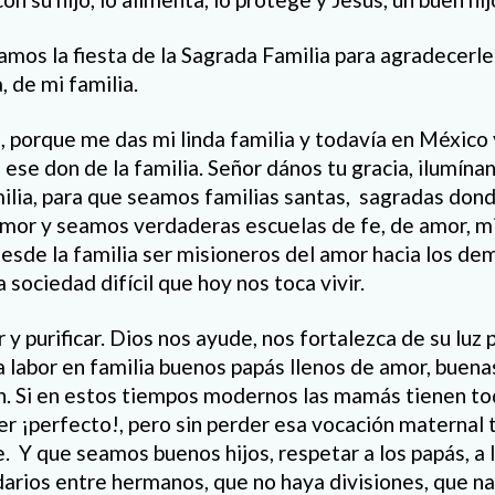
amos la fiesta de la Sagrada Familia para agradecerle
, de mi familia.
, porque me das mi linda familia y todavía en México 
ese don de la familia. Señor dános tu gracia, ilumína
lia, para que seamos familias santas, sagradas don
mor y seamos verdaderas escuelas de fe, de amor, mi
esde la familia ser misioneros del amor hacia los dem
 sociedad difícil que hoy nos toca vivir.
y purificar. Dios nos ayude, nos fortalezca de su luz
 labor en familia buenos papás llenos de amor, buen
n. Si en estos tiempos modernos las mamás tienen to
cer ¡perfecto!, pero sin perder esa vocación maternal 
le. Y que seamos buenos hijos, respetar a los papás, a l
darios entre hermanos, que no haya divisiones, que na