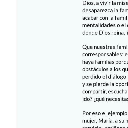
Dios, a vivir la m
desaparezca la fam
acabar con la famil
mentalidades o el 
donde Dios reina, 
Que nuestras famil
corresponsables: el
haya familias por
obstáculos a los q
perdido el diálogo
y se pierde la opor
compartir, escucha
ido? ¿qué necesit
Por eso el ejemplo
mujer, María, a su 
servicial, cariñosa 