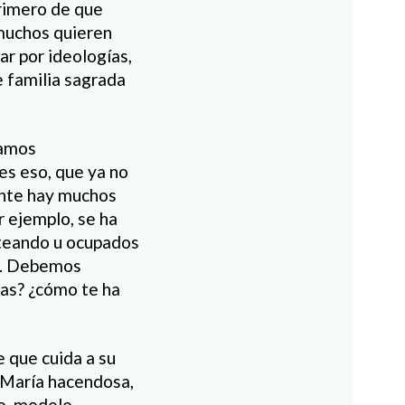
primero de que
 muchos quieren
ar por ideologías,
e familia sagrada
eamos
 es eso, que ya no
ente hay muchos
r ejemplo, se ha
ateando u ocupados
da. Debemos
tas? ¿cómo te ha
e que cuida a su
n, María hacendosa,
jo, modelo.