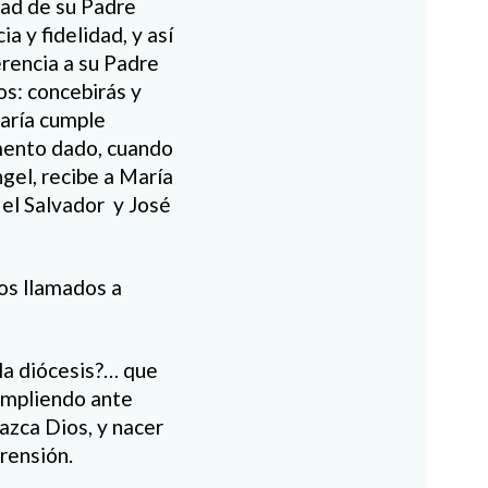
tad de su Padre
 y fidelidad, y así
erencia a su Padre
s: concebirás y
María cumple
omento dado, cuando
gel, recibe a María
á el Salvador y José
mos llamados a
 la diócesis?… que
umpliendo ante
nazca Dios, y nacer
prensión.