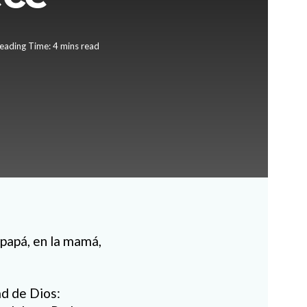
eading Time: 4 mins read
 papá, en la mamá,
d de Dios: