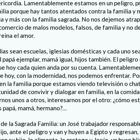
isericordia. Lamentablemente estamos en un peligro, 
ilia porque hay tantos atentados contra la familia y
ia y más con la familia sagrada. No nos dejemos atrap
comercio de malos modelos, falsos, de familia y no d
reina el amor.
ias sean escuelas, iglesias domésticas y cada uno s
 papá ejemplar, mamá igual, hijos también. El peligro
que hoy cada quien anda por su cuenta. Lamentablem
ue hoy, con la modernidad, nos podemos enfrentar. Po
 en la familia porque estamos viendo televisión o ch
tunidad de convivir y dialogar en familia, en la comi
rnos unos a otros, interesarnos por el otro: ¿cómo es
as papá, mamá, hermano?…
 de la Sagrada Familia: un José trabajador responsabl
hijo, ante el peligro y van y huyen a Egipto y regresa
con su hijo, lo alimenta, lo protege y Jesús, un buen hi