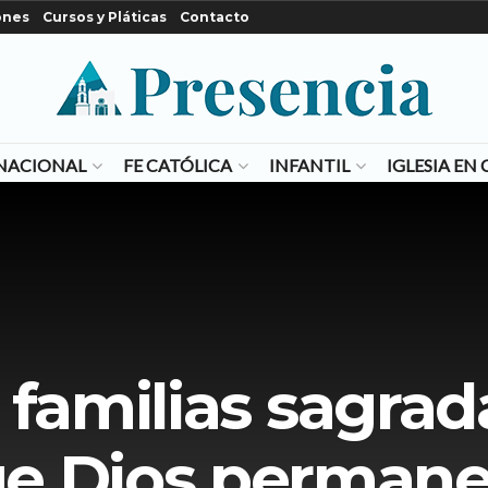
ones
Cursos y Pláticas
Contacto
NACIONAL
FE CATÓLICA
INFANTIL
IGLESIA E
familias sagrada
e Dios perman