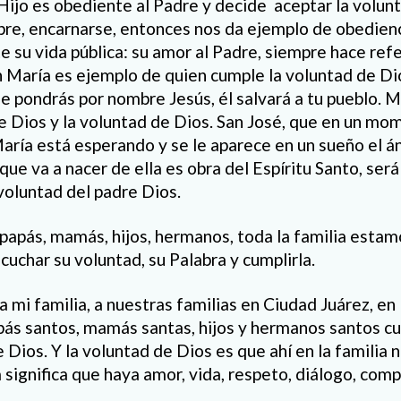
Hijo es obediente al Padre y decide aceptar la volun
re, encarnarse, entonces nos da ejemplo de obediencia
te su vida pública: su amor al Padre, siempre hace ref
 María es ejemplo de quien cumple la voluntad de Dio
, le pondrás por nombre Jesús, él salvará a tu pueblo. 
de Dios y la voluntad de Dios. San José, que en un m
aría está esperando y se le aparece en un sueño el án
que va a nacer de ella es obra del Espíritu Santo, ser
voluntad del padre Dios.
 papás, mamás, hijos, hermanos, toda la familia esta
cuchar su voluntad, su Palabra y cumplirla.
 mi familia, a nuestras familias en Ciudad Juárez, en
pás santos, mamás santas, hijos y hermanos santos c
 Dios. Y la voluntad de Dios es que ahí en la familia 
 significa que haya amor, vida, respeto, diálogo, com