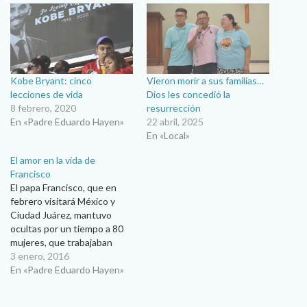
Kobe Bryant: cinco
Vieron morir a sus familias…
lecciones de vida
Dios les concedió la
8 febrero, 2020
resurrección
En «Padre Eduardo Hayen»
22 abril, 2025
En «Local»
El amor en la vida de
Francisco
El papa Francisco, que en
febrero visitará México y
Ciudad Juárez, mantuvo
ocultas por un tiempo a 80
mujeres, que trabajaban
como prostitutas. Lo hizo
3 enero, 2016
cuando era el arzobispo de
En «Padre Eduardo Hayen»
Buenos Aires, y las escondió
en diversos conventos y