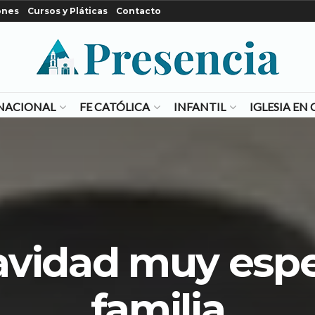
ones
Cursos y Pláticas
Contacto
NACIONAL
FE CATÓLICA
INFANTIL
IGLESIA E
vidad muy espe
familia