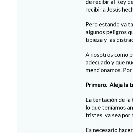
de recibir al Rey d
recibir a Jesús he
Pero estando ya t
algunos peligros q
tibieza y las distr
A nosotros como pa
adecuado y que nue
mencionamos. Por e
Primero. Aleja la t
La tentación de la
lo que teníamos a
tristes, ya sea po
Es necesario hacer