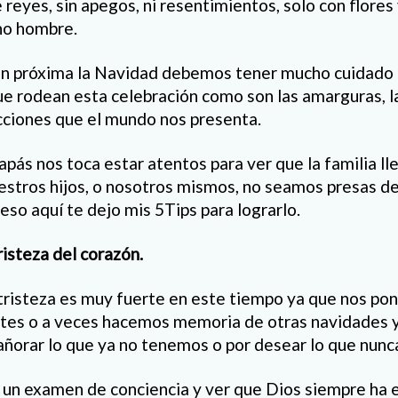
e reyes, sin apegos, ni resentimientos, solo con flores
cho hombre.
an próxima la Navidad debemos tener mucho cuidado 
ue rodean esta celebración como son las amarguras, las
acciones que el mundo nos presenta.
pás nos toca estar atentos para ver que la familia ll
stros hijos, o nosotros mismos, no seamos presas d
so aquí te dejo mis 5Tips para lograrlo.
risteza del corazón.
 tristeza es muy fuerte en este tiempo ya que nos po
ntes o a veces hacemos memoria de otras navidades 
r añorar lo que ya no tenemos o por desear lo que nun
 un examen de conciencia y ver que Dios siempre ha 