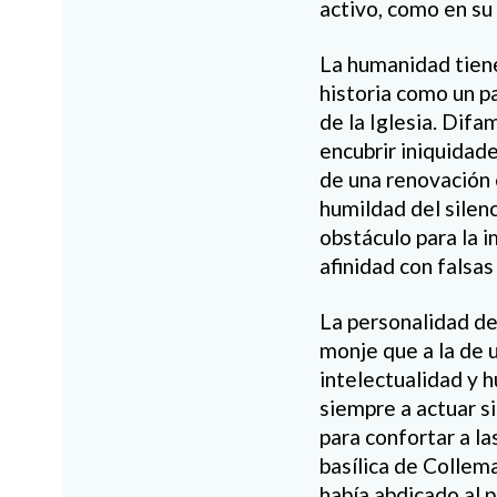
activo, como en su 
La humanidad tiene
historia como un p
de la Iglesia. Difa
encubrir iniquidad
de una renovación e
humildad del silen
obstáculo para la 
afinidad con falsas
La personalidad de
monje que a la de u
intelectualidad y h
siempre a actuar si
para confortar a la
basílica de Collem
había abdicado al p