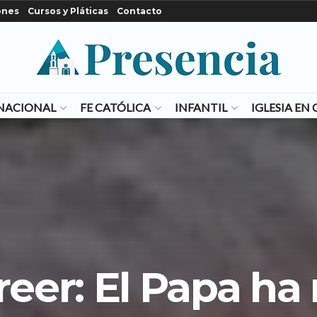
ones
Cursos y Pláticas
Contacto
NACIONAL
FE CATÓLICA
INFANTIL
IGLESIA E
reer: El Papa h