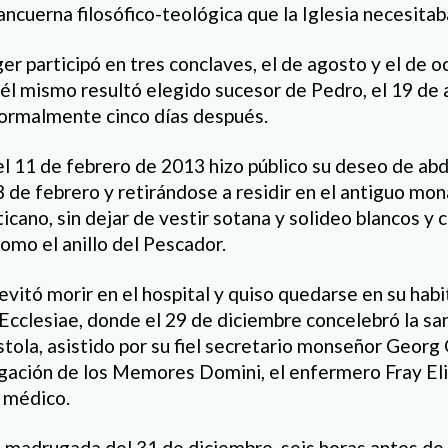
ncuerna filosófico-teológica que la Iglesia necesitab
er participó en tres conclaves, el de agosto y el de o
 él mismo resultó elegido sucesor de Pedro, el 19 de a
 formalmente cinco días después.
l 11 de febrero de 2013 hizo público su deseo de abdi
28 de febrero y retirándose a residir en el antiguo mo
ticano, sin dejar de vestir sotana y solideo blancos y
como el anillo del Pescador.
vitó morir en el hospital y quiso quedarse en su habi
Ecclesiae, donde el 29 de diciembre concelebró la sa
estola, asistido por su fiel secretario monseñor Georg
egación de los Memores Domini, el enfermero Fray Elig
u médico.
la madrugada del 31 de diciembre, seis horas antes de