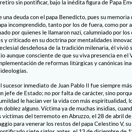
retiro sin pontificar, bajo la inédita figura de Papa Em
 una deuda con el papa Benedicto, pues su memoria 
apa incomprendido, tanto por los de fuera, como por 
mado por quienes le llamaron nazi, calumniado por los
es y criticado en su doctrina por mentalidades innov
clesial desdeñosa de la tradición milenaria, él vivió s
cio aunque consciente de que su viva presencia en el 
implementación de reformas litúrgicas y canónicas ina
 ideologías.
l sucesor inmediato de Juan Pablo II fue siempre más 
n jefe de Estado; no por falta de carácter, sino porqu
umildad le hacían ver la vida con más espiritualidad, l
n doblez alguno. Víctima ya de muchas insidias, cuando
s víctimas del terremoto en Abruzzo, el 28 de abril de
aggio para venerar los restos del papa Celestino V, s
ontificado siete siglos antes, el 13 de diciembre de 