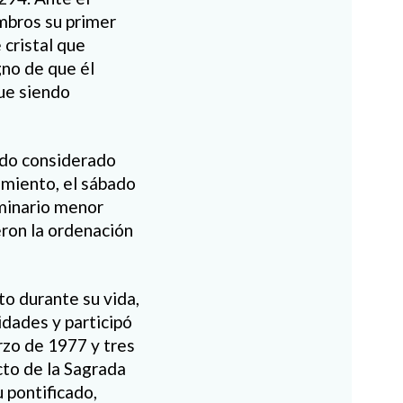
mbros su primer
 cristal que
gno de que él
gue siendo
sido considerado
imiento, el sábado
eminario menor
eron la ordenación
to durante su vida,
idades y participó
rzo de 1977 y tres
cto de la Sagrada
u pontificado,