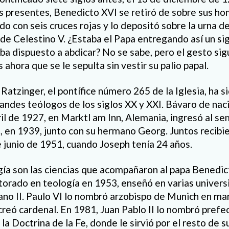
s presentes, Benedicto XVI se retiró de sobre sus ho
do con seis cruces rojas y lo depositó sobre la urna de
 de Celestino V. ¿Estaba el Papa entregando así un si
ba dispuesto a abdicar? No se sabe, pero el gesto si
ahora que se le sepulta sin vestir su palio papal.
atzinger, el pontífice número 265 de la Iglesia, ha 
andes teólogos de los siglos XX y XXI. Bávaro de nac
ril de 1927, en Marktl am Inn, Alemania, ingresó al s
 en 1939, junto con su hermano Georg. Juntos recibi
e junio de 1951, cuando Joseph tenía 24 años.
ogía son las ciencias que acompañaron al papa Benedic
ctorado en teología en 1953, enseñó en varias univers
icano II. Paulo VI lo nombró arzobispo de Munich en ma
reó cardenal. En 1981, Juan Pablo II lo nombró prefe
a Doctrina de la Fe, donde le sirvió por el resto de s