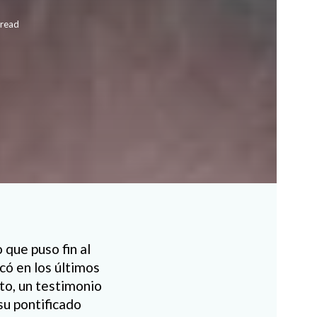
 read
que puso fin al
có en los últimos
nto, un testimonio
 su pontificado