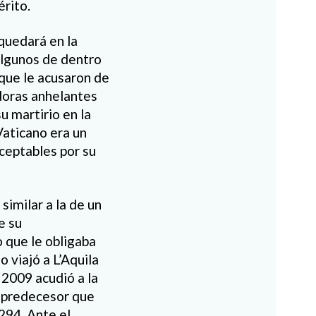
érito.
quedará en la
algunos de dentro
 que le acusaron de
adoras anhelantes
u martirio en la
Vaticano era un
ceptables por su
similar a la de un
e su
o que le obligaba
 viajó a L’Aquila
 2009 acudió a la
u predecesor que
1294. Ante el