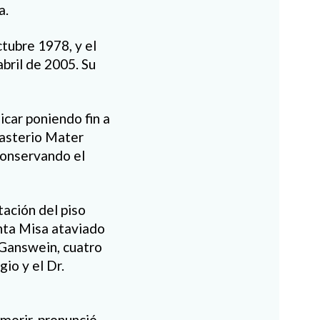
a.
ctubre 1978, y el
bril de 2005. Su
car poniendo fin a
nasterio Mater
 conservando el
tación del piso
nta Misa ataviado
 Ganswein, cuatro
io y el Dr.
 morir, pronunció