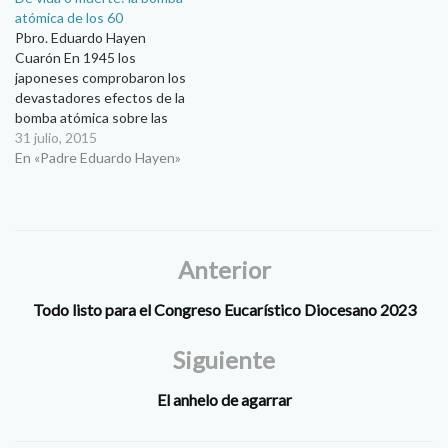
atómica de los 60
quienes incurren en él…
Pbro. Eduardo Hayen
Cuarón En 1945 los
japoneses comprobaron los
devastadores efectos de la
bomba atómica sobre las
ciudades de Hiroshima y
31 julio, 2015
Nagasaki. Innumerables
En «Padre Eduardo Hayen»
vidas humanas se perdieron
y los gobiernos aprendieron
que aquella guerra era una
locura mundial. En la década
de los años 60 una nueva
Anterior
bomba atómica…
Todo listo para el Congreso Eucarístico Diocesano 2023
Siguiente
El anhelo de agarrar