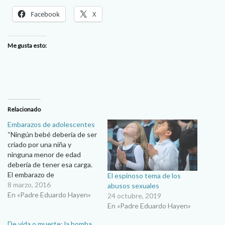
Facebook
X
Me gusta esto:
Relacionado
Embarazos de adolescentes
“Ningún bebé debería de ser
criado por una niña y
ninguna menor de edad
debería de tener esa carga.
El embarazo de
El espinoso tema de los
adolescentes es un lastre
8 marzo, 2016
abusos sexuales
de toda la sociedad porque,
En «Padre Eduardo Hayen»
24 octubre, 2019
incluso si es deseado, no hay
En «Padre Eduardo Hayen»
manera de que el desarrollo
De vida o muerte: la bomba
biológico y familiar de