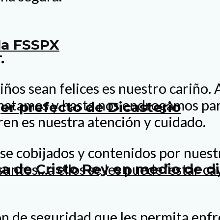
la FSSPX
.
niños sean felices es nuestro cariñ
 matamos y hasta nos endrogamos par
r prefecto de Dicasterio
ren es nuestra atención y cuidado.
rse cobijados y contenidos por nues
 de Cristo Rey en medio de di
suntos…a ellos se les puede ‘estar c
de seguridad que les permita enfren