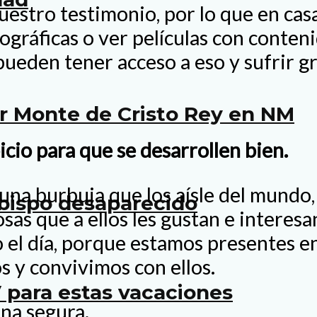
nuestro testimonio, por lo que en ca
gráficas o ver películas con conteni
ueden tener acceso a eso y sufrir 
er Monte de Cristo Rey en NM
cio para que se desarrollen bien.
 una burbuja que los aísle del mundo
bispo desaparecido
sas que a ellos les gustan e interes
l día, porque estamos presentes en 
 y convivimos con ellos.
 para estas vacaciones
ona segura.