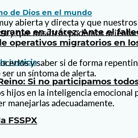
y abierta y directa y que nuestros
rante en Juárez: Ante el fall
eza y que nosotros podemos orientarl
e operativos migratorios en lo
ocerlos y saber si de forma repentin
ser un síntoma de alerta.
 Reino: Si no participamos tod
hijos en la inteligencia emocional 
er manejarlas adecuadamente.
la FSSPX