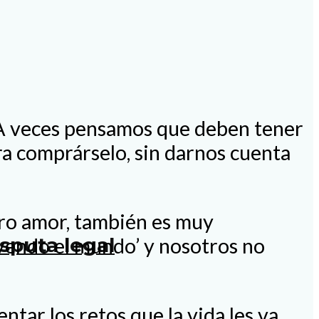
o. A veces pensamos que deben tener
a comprárselo, sin darnos cuenta
tro amor, también es muy
sputa legal
ayendo el mundo’ y nosotros no
tar los retos que la vida les va