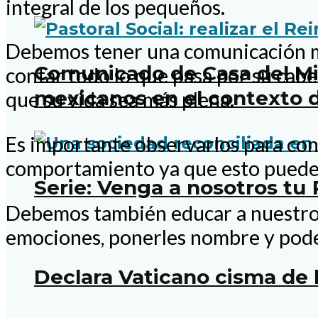
integral de los pequeños.
Debemos tener una comunicación mu
Comunicado de Casa del Mig
contar todo lo que pasa por su cab
mexicanos en el contexto d
que su vida sea más plena.
Es importante observarlos para con
comportamiento ya que esto puede 
Serie: Venga a nosotros tu
Debemos también educar a nuestros 
emociones, ponerles nombre y pod
Declara Vaticano cisma de 