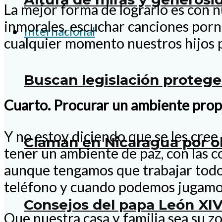
La mejor forma de lograrlo es con 
inmorales, escuchar canciones porno
Internacional
cualquier momento nuestros hijos p
Buscan legislación proteg
Cuarto. Procurar un ambiente propi
Y no estoy diciendo que se les cree
Claman en Nicaragua por o
tener un ambiente de paz, con las co
aunque tengamos que trabajar todo e
teléfono y cuando podemos jugamos
Consejos del papa León XIV
Que nuestra casa y familia sea su z