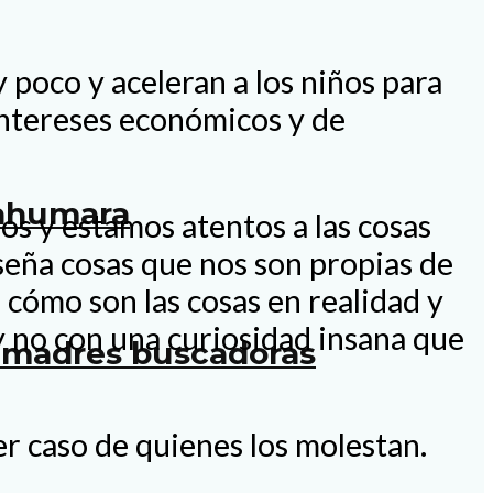
 poco y aceleran a los niños para
intereses económicos y de
rahumara
os y estamos atentos a las cosas
nseña cosas que nos son propias de
 cómo son las cosas en realidad y
y no con una curiosidad insana que
as madres buscadoras
er caso de quienes los molestan.