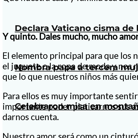
Declara Vaticano cisma de 
Y quinto. Dales mucho, mucho amor
El elemento principal para que los 
el juguete o la ropa de moda y nos
Nombra papa a tercera muje
que lo que nuestros niños más quie
Para ellos es muy importante senti
Celebraron misa en montaña
importante poder platicarnos sus a
darnos cuenta.
Nuestro amor será como un cinturón 