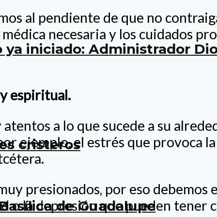
os al pendiente de que no contraiga
 médica necesaria y los cuidados pro
 ya iniciado: Administrador D
 espiritual.
y atentos a lo que sucede a su alrede
or ejemplo, el estrés que provoca la i
es cristeros
tcétera.
muy presionados, por eso debemos es
 o la depresión que pueden tener c
Basílica de Guadalupe