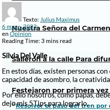
Texto:
Julius Maximus
6 mayo, 2023
Nuestra Señora del Carmen:
en
Opinion
Reading Time: 3 mins read
Silvia Del Valle
Salieron a la calle Para dif
En estos días, existen personas con 
capacidad de asombro, la creativida
Festejaron por primera vez 
Por ello nosotros, como papás, deb
dejo mis 5Tips para lograrlo.