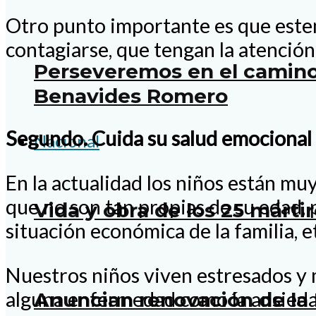
Otro punto importante es que estem
contagiarse, que tengan la atención
Perseveremos en el camino
Benavides Romero
Segundo. Cuida su salud emocional y
Nacional
En la actualidad los niños están mu
que no son tan propias de su edad, p
Vida y obra de los 25 mártir
situación económica de la familia, e
Nuestros niños viven estresados y 
alguna enfermedad como la ansiedad
Anuncian renovación de la 