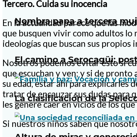
Tercero. Cuida su inocencia
Nombra papa a tercera muje
En la actualidad parece que las mod
que busquen vivir como adultos lo 
ideologías que buscan sus propios i
El camino a Serocagüi: pos
Nosotros podemos evitar esto si cui
que escuchan y ven; y si de pronto 
su edad, estar ahí para explicarles
tratar de encauzar sus dudas para 
La clasificación de la Sele
les genere caer en vicios de los que d
Si nuestros niños saben que nosotro
Altura de miras y generosi