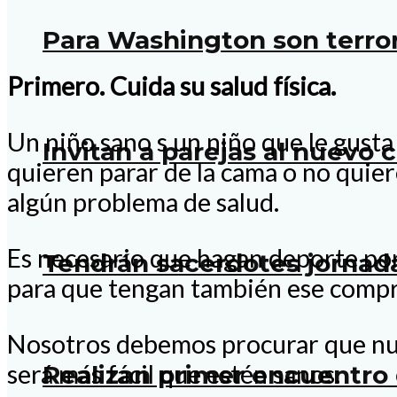
Para Washington son terror
Primero. Cuida su salud física.
Un niño sano s un niño que le gusta 
Invitan a parejas al nuevo 
quieren parar de la cama o no quie
algún problema de salud.
Es necesario que hagan deporte por
Tendrán sacerdotes jornad
para que tengan también ese compr
Nosotros debemos procurar que nuest
será más fácil que estén sanos.
Realizan primer encuentro 