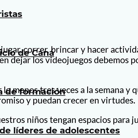
istas
jugar, correr, brincar y hacer activi
ciclo de Caná
ren dejar los videojuegos debemos 
 lo menos tres veces a la semana y 
a de formación
omiso y puedan crecer en virtudes.
ros niños tengan espacios para jugar
de líderes de adolescentes