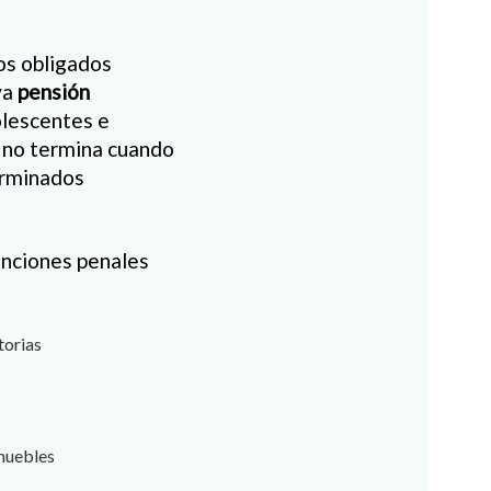
os obligados
va
pensión
dolescentes e
a no termina cuando
erminados
anciones penales
torias
nmuebles