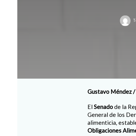
T
Gustavo Méndez /
El
Senado
de la Re
General de los Der
alimenticia, establ
Obligaciones Alim