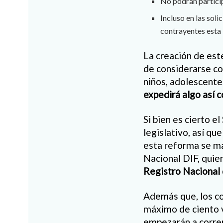
No podrán particip
Incluso en las soli
contrayentes esta 
La creación de est
de considerarse co
niños, adolescentes
expedirá algo así 
Si bien es cierto e
legislativo, así qu
esta reforma se mat
Nacional DIF, quien
Registro Nacional 
Además que, los con
máximo de ciento v
empezarán a correr