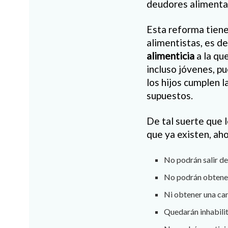
deudores alimenta
Esta reforma tiene
alimentistas, es d
alimenticia
a la que
incluso jóvenes, p
los hijos cumplen 
supuestos.
De tal suerte que 
que ya existen, ah
No podrán salir de
No podrán obtener
Ni obtener una can
Quedarán inhabili