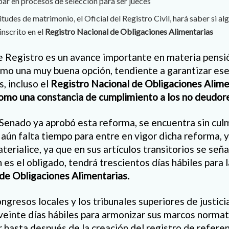
ar en procesos de selección para ser jueces
citudes de matrimonio, el Oficial del Registro Civil, hará saber si al
inscrito en el
Registro Nacional de Obligaciones Alimentarias
e Registro es un avance importante en materia pensió
mo una muy buena opción, tendiente a garantizar ese
, incluso el
Registro Nacional de Obligaciones Alime
como una constancia de cumplimiento a los no deudor
l Senado ya aprobó esta reforma, se encuentra sin cul
e aún falta tiempo para entre en vigor dicha reforma,
erialice, ya que en sus artículos transitorios se señ
 es el obligado, tendrá trescientos días hábiles para l
de Obligaciones Alimentarias.
gresos locales y los tribunales superiores de justici
einte días hábiles para armonizar sus marcos normati
 hasta después de la creación del registro de referen