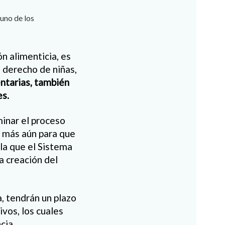
guno de los
n alimenticia, es
 derecho de niñas,
ntarias, también
es.
minar el proceso
 y más aún para que
ala que el Sistema
a creación del
a, tendrán un plazo
vos, los cuales
cia.