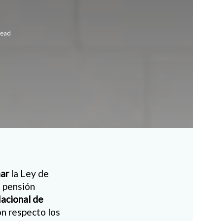
read
ar
la Ley de
e pensión
acional de
ón respecto los