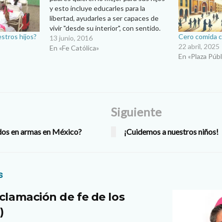
y esto incluye educarles para la
libertad, ayudarles a ser capaces de
vivir "desde su interior", con sentido.
stros hijos?
Cero comida c
No se trata de que hagan en cada
13 junio, 2016
22 abril, 2025
instante lo que se les ocurra, sino de
En «Fe Católica»
En «Plaza Públ
hacer realidad en su…
Siguiente
ados en armas en México?
¡Cuidemos a nuestros niños!
s
clamación de fe de los
)