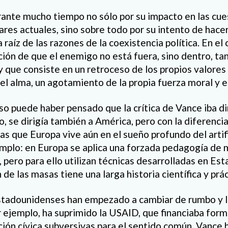
ante mucho tiempo no sólo por su impacto en las cues
ares actuales, sino sobre todo por su intento de hace
a raíz de las razones de la coexistencia política. En el
ción de que el enemigo no está fuera, sino dentro, ta
 que consiste en un retroceso de los propios valores
 alma, un agotamiento de la propia fuerza moral y es
urso puede haber pensado que la crítica de Vance iba d
, se dirigía también a América, pero con la diferencia
s que Europa vive aún en el sueño profundo del artif
jemplo: en Europa se aplica una forzada pedagogía de
 pero para ello utilizan técnicas desarrolladas en Es
de las masas tiene una larga historia científica y prác
estadounidenses han empezado a cambiar de rumbo y 
r ejemplo, ha suprimido la USAID, que financiaba form
ión cívica subversivas para el sentido común. Vance h