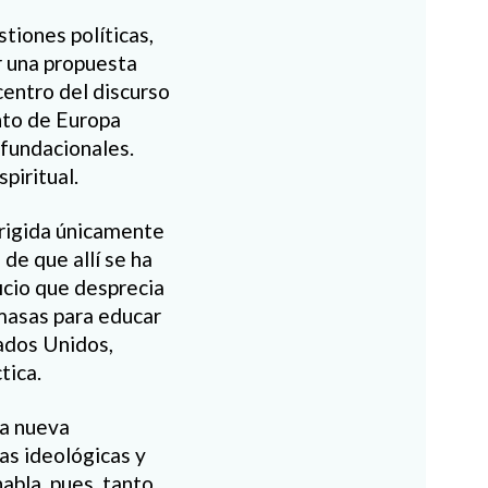
tiones políticas,
r una propuesta
 centro del discurso
nto de Europa
 fundacionales.
piritual.
irigida únicamente
 de que allí se ha
icio que desprecia
 masas para educar
tados Unidos,
tica.
la nueva
as ideológicas y
abla, pues, tanto