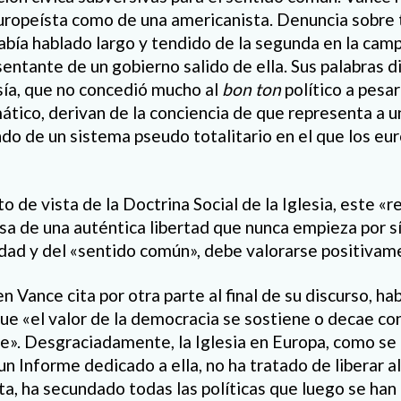
uropeísta como de una americanista. Denuncia sobre 
abía hablado largo y tendido de la segunda en la camp
entante de un gobierno salido de ella. Sus palabras di
esía, que no concedió mucho al
bon ton
político a pesa
ático, derivan de la conciencia de que representa a 
endo de un sistema pseudo totalitario en el que los e
o de vista de la Doctrina Social de la Iglesia, este «r
sa de una auténtica libertad que nunca empieza por s
lidad y del «sentido común», debe valorarse positivam
en Vance cita por otra parte al final de su discurso, ha
ue «el valor de la democracia se sostiene o decae con
e». Desgraciadamente, la Iglesia en Europa, como s
 Informe dedicado a ella, no ha tratado de liberar al
ta, ha secundado todas las políticas que luego se han