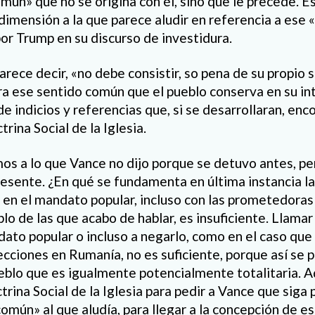
mún» que no se origina con él, sino que le precede. Es
dimensión a la que parece aludir en referencia a ese
r Trump en su discurso de investidura.
rece decir, «no debe consistir, so pena de su propio su
ra ese sentido común que el pueblo conserva en su inte
e indicios y referencias que, si se desarrollaran, enc
rina Social de la Iglesia.
mos a lo que Vance no dijo porque se detuvo antes, pe
resente. ¿En qué se fundamenta en última instancia l
 en el mandato popular, incluso con las prometedoras 
lo de las que acabo de hablar, es insuficiente. Llamar
ato popular o incluso a negarlo, como en el caso que 
lecciones en Rumanía, no es suficiente, porque así se
eblo que es igualmente potencialmente totalitaria. 
trina Social de la Iglesia para pedir a Vance que siga
mún» al que aludía, para llegar a la concepción de es