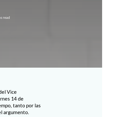
ns read
del Vice
rnes 14 de
mpo, tanto por las
el argumento.