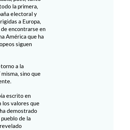
todo la primera,
aña electoral y
rigidas a Europa,
r de encontrarse en
una América que ha
uropeos siguen
etorno a la
í misma, sino que
ente.
bía escrito en
 los valores que
e ha demostrado
 pueblo de la
 revelado