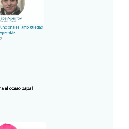
funcionales, ambigüedad
expresión
22
ina el ocaso papal