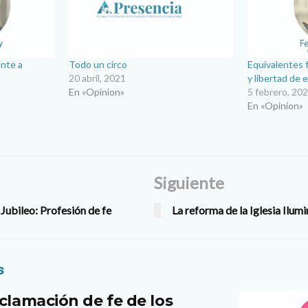
ente a
Todo un circo
Equivalentes 
20 abril, 2021
y libertad de 
En «Opinion»
5 febrero, 20
En «Opinion»
Siguiente
 Jubileo: Profesión de fe
La reforma de la Iglesia Ilum
s
clamación de fe de los