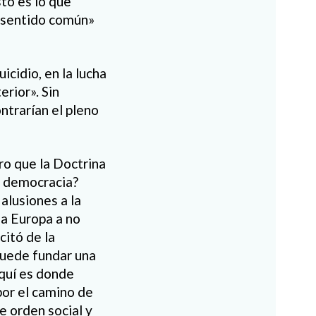
to es lo que
 «sentido común»
icidio, en la lucha
rior». Sin
ontrarían el pleno
ro que la Doctrina
a democracia?
alusiones a la
 a Europa a no
citó de la
 puede fundar una
Aquí es donde
 por el camino de
e orden social y