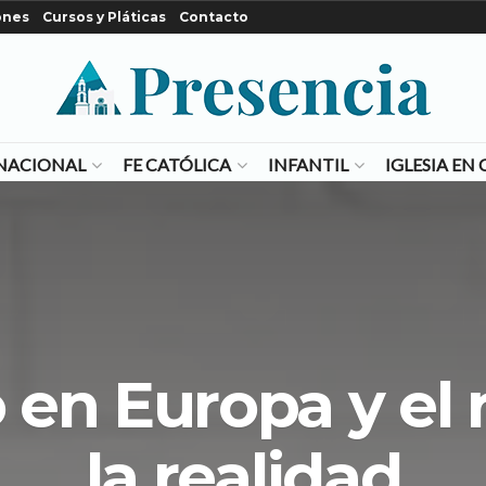
ones
Cursos y Pláticas
Contacto
NACIONAL
FE CATÓLICA
INFANTIL
IGLESIA E
 en Europa y el 
la realidad