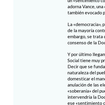
un «sentimiento co
adorna Vance, una 
también evocado po
La «democracia», pa
de la mayoría cont
embargo, se trata d
consenso de la Doct
Y por último llega
Social tiene muy p
Decir que se funda
naturaleza del pueb
domesticar el mand
anulación de las e
«soberanía» del pu
intervendría la Doc
ese «sentimiento co