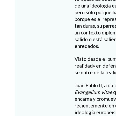
de una ideología e
pero sólo porque h
porque es el repres
tan duras, su parr
un contexto diplom
salido o está sali
enredados.
Visto desde el punt
realidad» en defen
se nutre de la rea
Juan Pablo II, a qui
Evangelium vitae
q
encarna y promuev
recientemente en un
ideología europeís