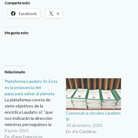
Comparte esto:
Facebook
X
Me gusta esto:
Relacionado
Plataforma Laudato Sí: Esta
es la propuesta del
papa para salvar al planeta
La plataforma consta de
siete objetivos de la
encíclica Laudato si', “que
Convocan a círculos Laudato
nos indicarán la dirección
Si
mientras perseguimos la
18 diciembre, 2020
visión de la ecología
8 junio, 2021
En «Fe Católica»
integral". Agencias Seis
En «Papa Francisco»