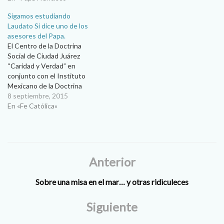
años después de la
Sigamos estudiando
publicación de ‘Laudato si”, la
Laudato Si dice uno de los
encíclica con la que trató
asesores del Papa.
que toda la Iglesia católica
El Centro de la Doctrina
abrazara su preocupación
Social de Ciudad Juárez
por…
“Caridad y Verdad” en
conjunto con el Instituto
Mexicano de la Doctrina
Social de la Iglesia
8 septiembre, 2015
presentaron el pasado
En «Fe Católica»
miércoles 26 de agosto la
video conferencia “Laudato
Sí, el cuidado de la casa
común”, en la que el cardenal
Oscar Andrés…
Anterior
Sobre una misa en el mar… y otras ridiculeces
Siguiente