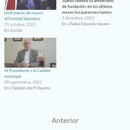
Juárez celebra su aniversario
de fundación, en los últimos
meses los juarenses hemos
Disfrutaron de nuevo
sentido que Dios derrama
5 diciembre, 2015
el Festival Salesiano
sus bendiciones desde el
En «Padre Eduardo Hayen»
15 octubre, 2022
cielo sobre nuestra ciudad.
En «Local»
Los años duros de la
violencia callejera quedaron
atrás y hemos podido
retomar las calles…
Al Presidente y al Cabildo
municipal
28 septiembre, 2022
En «Opinión del P. Hayen»
Anterior