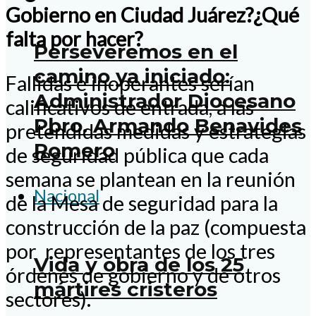
Gobierno en Ciudad Juárez?¿Qué
falta por hacer?
Perseveremos en el
camino ya iniciado:
Fallidas e inoperantes serían
Administrador Diocesano
calificativos de entrada, a las
Pbro. Armando Benavides
pretendidas medidas y estrategias
Romero
de seguridad pública que cada
semana se plantean en la reunión
Nacional
de la Mesa de seguridad para la
construcción de la paz (compuesta
por representantes de los tres
Vida y obra de los 25
órdenes de gobierno y de otros
mártires cristeros
sectores).