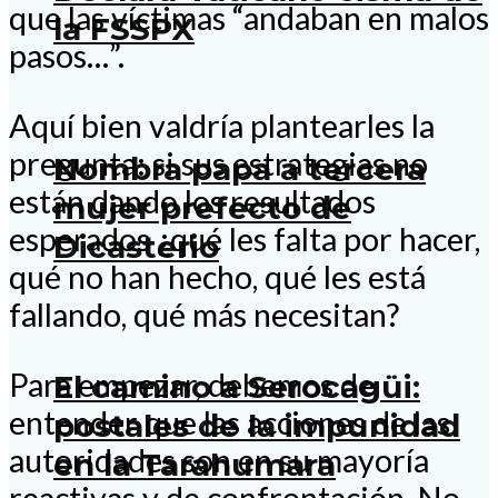
que las víctimas “andaban en malos
la FSSPX
pasos…”.
Aquí bien valdría plantearles la
pregunta: si sus estrategias no
Nombra papa a tercera
están dando los resultados
mujer prefecto de
esperados ¿qué les falta por hacer,
Dicasterio
qué no han hecho, qué les está
fallando, qué más necesitan?
Para empezar, debemos de
El camino a Serocagüi:
entender que las acciones de las
postales de la impunidad
autoridades son en su mayoría
en la Tarahumara