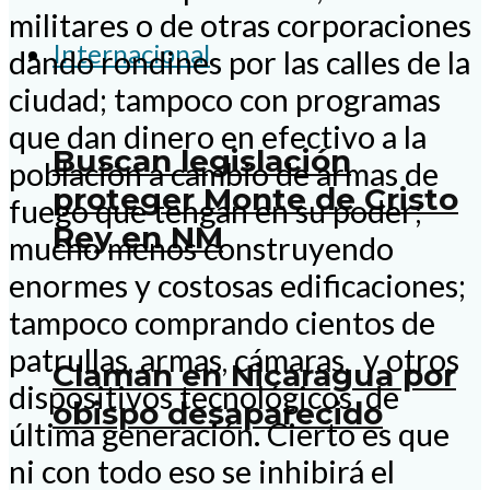
militares o de otras corporaciones
Internacional
dando rondines por las calles de la
ciudad; tampoco con programas
que dan dinero en efectivo a la
Buscan legislación
población a cambio de armas de
proteger Monte de Cristo
fuego que tengan en su poder;
Rey en NM
mucho menos construyendo
enormes y costosas edificaciones;
tampoco comprando cientos de
patrullas, armas, cámaras, y otros
Claman en Nicaragua por
dispositivos tecnológicos de
obispo desaparecido
última generación. Cierto es que
ni con todo eso se inhibirá el