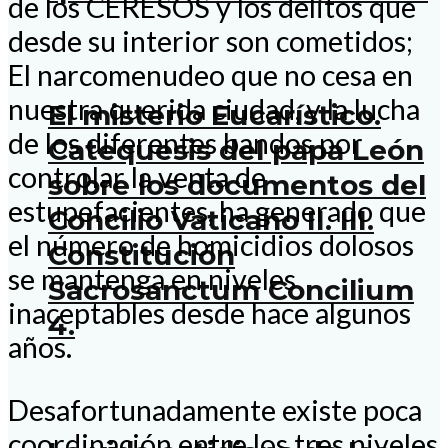
de los CERESOS y los delitos que
desde su interior son cometidos;
El narcomenudeo que no cesa en
nuestra querida ciudad, y la lucha
El misterio Eucarístico.
de los diferentes bandos por
Catequesis del papa León
controlar la venta de
sobre los documentos del
estupefacientes, ha generado que
Concilio Vaticano II. III.
el número de homicidios dolosos
Constitución
se mantenga en niveles
Sacrosanctum Concilium
inaceptables desde hace algunos
4.
años.
Desafortunadamente existe poca
coordinación entre los tres niveles