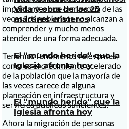
importantes que la mayoría de las
Vida y obra de los 25
veces, los gobiernos no alcanzan a
mártires cristeros
comprender y mucho menos
atender de una forma adecuada.
El “mundo herido” que la
Tenemos fenómenos relevantes,
Iglesia afronta hoy
como es el crecimiento acelerado
de la población que la mayoría de
las veces carece de alguna
planeación en infraestructura y
El “mundo herido” que la
servicios públicos suficientes.
Iglesia afronta hoy
Ahora la migración de personas