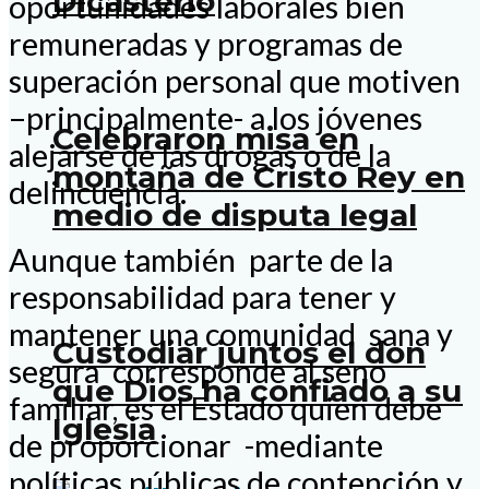
Dicasterio
oportunidades laborales bien
remuneradas y programas de
superación personal que motiven
–principalmente- a los jóvenes
Celebraron misa en
alejarse de las drogas o de la
montaña de Cristo Rey en
delincuencia.
medio de disputa legal
Aunque también parte de la
responsabilidad para tener y
mantener una comunidad sana y
Custodiar juntos el don
segura corresponde al seno
que Dios ha confiado a su
familiar, es el Estado quien debe
Iglesia
de proporcionar -mediante
políticas públicas de contención y