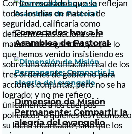
Con los resultados que se reflejan
todos los días en materia de
seguridad, calificaría como
Convocados hoy a la
deficientes las acciones en
Asamblea de Pastoral
material de seguridad, ya que lo
que hemos venido insistiendo es
sobre una coordinación real de los
tres órdenes de gobierno para
acciones conjuntas, pero no se ha
logrado; y no me refiero
Dimensión de Misión
únicamente a los cuerpos
Permanente: Compartir la
policiacos -a quienes les reconozco
alegría del evangelio
su lucha incansable-, sino que los