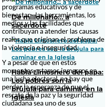
programas educativos y de
bienestar- las herramientas, los
De millonario… a
medios y las facilidades que
sacerdote
contribuyan a atender las causas
reales que originan el problema de
la violencia e inseguridad.
Y a pesar de que en estos
momentos estamos inmersos en
Habla Limosnero del papa:
una lucha electoral, no hay que
Los pobres son la
perder la esperanza de que el
brújula para caminar en la
rescate de la paz y la seguridad
Iglesia
ciudadana sea uno de sus