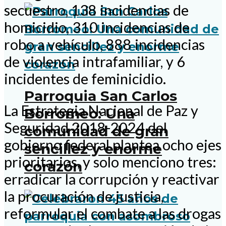
secuestro, 138 incidencias de
homicidio, 310 incidencias de
robo a vehículo, 888 incidencias
de violencia intrafamiliar, y 6
incidentes de feminicidio.
Parroquia San Carlos
La Estrategia Nacional de Paz y
Borromeo: Una
Seguridad 2018-2024 del
comunidad de gran
gobierno federal plantea ocho ejes
sencillez y enorme
prioritarios, y solo menciono tres:
corazón
erradicar la corrupción y reactivar
la procuración de justicia,
reformular el combate a las drogas