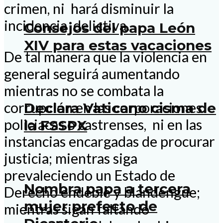
crimen, ni hará disminuir la
incidencia delictiva.
Consejos del papa León
XIV para estas vacaciones
De tal manera que la violencia en
general seguirá aumentando
mientras no se combata la
corrupción en las corporaciones
Declara Vaticano cisma de
policiacas o castrenses, ni en las
la FSSPX
instancias encargadas de procurar
justicia; mientras siga
prevaleciendo un Estado de
Nombra papa a tercera
Derecho endeble y blandengue;
mujer prefecto de
mientras sigan faltando