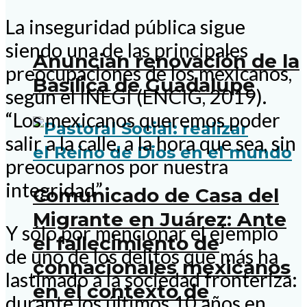
La inseguridad pública sigue
siendo una de las principales
Anuncian renovación de la
preocupaciones de los mexicanos,
Basílica de Guadalupe
según el INEGI (ENCIG, 2019).
“Los mexicanos queremos poder
salir a la calle, a la hora que sea, sin
preocuparnos por nuestra
integridad”
Comunicado de Casa del
Migrante en Juárez: Ante
Y sólo por mencionar el ejemplo
el fallecimiento de
de uno de los delitos que más ha
connacionales mexicanos
lastimado a la sociedad fronteriza:
en el contexto de
durante los últimos 10 años en