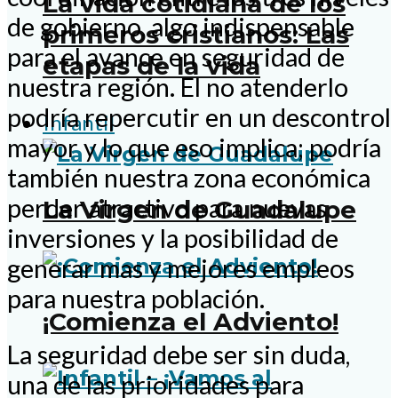
La vida cotidiana de los
de gobierno, algo indispensable
primeros cristianos: Las
para el avance en seguridad de
etapas de la vida
nuestra región. El no atenderlo
podría repercutir en un descontrol
Infantil
mayor y lo que eso implica; podría
también nuestra zona económica
perder atractivo para nuevas
La Virgen de Guadalupe
inversiones y la posibilidad de
generar mas y mejores empleos
para nuestra población.
¡Comienza el Adviento!
La seguridad debe ser sin duda,
una de las prioridades para