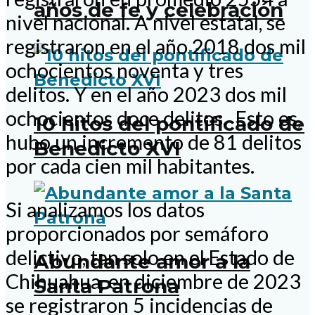
años de fe y celebración
nivel nacional. A nivel estatal, se
registraron en el año 2018 dos mil
ochocientos noventa y tres
delitos. Y en el año 2023 dos mil
ochocientos doce delitos. Esto es,
10 hitos del pontificado de
hubo un incremento de 81 delitos
Benedicto XVI
por cada cien mil habitantes.
Si analizamos los datos
proporcionados por semáforo
delictivo, tan solo en el Estado de
Abundante amor a la
Chihuahua, en diciembre de 2023
Santa Patrona
se registraron 5 incidencias de