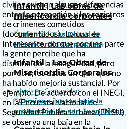
civiles existen algunas diferencias
Infantil | Las obras de
entre la percepción y los registros
misericordia corporales
de crímenes cometidos
(documentados). Lo cual es
interesante, porque por una parte
la gente percibe que ha
Infantil – Las Obras de
disminuido la inseguridad, pero
Misericordia Corporales
por otra, los datos arrojan que no
ha habido mejoría sustancial. Por
Iglesia en Comunidad
ejemplo. De acuerdo con el INEGI,
en la Encuesta Nacional de
Seguridad Publica Urbana (ENSU),
se observa una baja en la