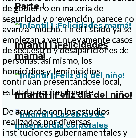
Parte I
de gobierno en materia de
seguridad y prevención, parece no
avanzar mucho. En el Estado ya se
empiezan a ver nuevamente casos
Infantil | ¡Felicidades
de secuestro y desapariciones de
mamá!
personas, así mismo, los
homicidios y feminicidios
continúan presentándose local,
estatal y nacionalmente.
Infantil |¡Feliz día del niño!
De acuerdo con los estudios
realizados por diversas
instituciones gubernamentales y