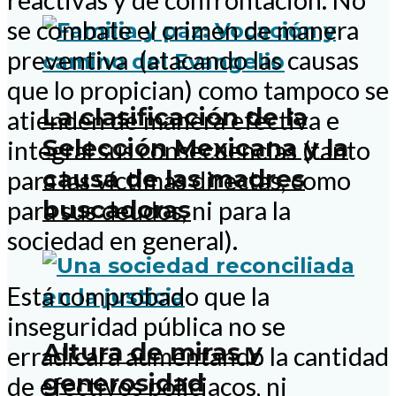
reactivas y de confrontación. No
se combate el crimen de manera
preventiva (atacando las causas
que lo propician) como tampoco se
La clasificación de la
atienden de manera efectiva e
Selección Mexicana y la
integral sus consecuencias (tanto
causa de las madres
para las víctimas directas, como
buscadoras
para sus deudos, ni para la
sociedad en general).
Está comprobado que la
inseguridad pública no se
Altura de miras y
erradicará aumentando la cantidad
generosidad
de efectivos policiacos, ni