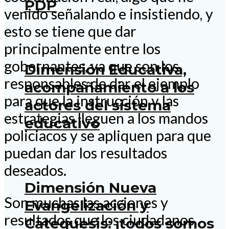
PDP
venido señalando e insistiendo, y
esto se tiene que dar
principalmente entre los
gobernantes, ya que son los
Dimensión Educativa,
responsables de dar el ejemplo
acompañamiento a los
para que la instrucción y las
actores del sistema
estrategias lleguen a los mandos
educativo
policiacos y se apliquen para que
puedan dar los resultados
deseados.
Dimensión Nueva
Son muchas las acciones y
Evangelización y
resultados que los ciudadanos
Catequesis: ¡todos somos