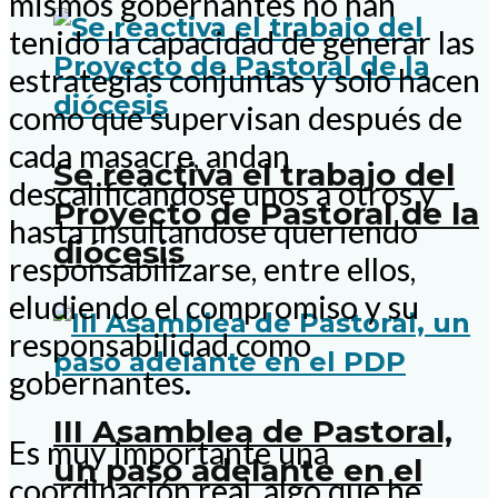
mismos gobernantes no han
tenido la capacidad de generar las
estrategias conjuntas y solo hacen
como que supervisan después de
cada masacre, andan
Se reactiva el trabajo del
descalificándose unos a otros y
Proyecto de Pastoral de la
hasta insultándose queriendo
diócesis
responsabilizarse, entre ellos,
eludiendo el compromiso y su
responsabilidad como
gobernantes.
III Asamblea de Pastoral,
Es muy importante una
un paso adelante en el
coordinación real, algo que he