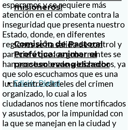
esperamos y se requiere más
misioneros!
atención en el combate contra la
inseguridad que presenta nuestro
Estado, donde, en diferentes
Comisión de Pastoral
regiones se ha salido de control y
Profética: animar el
pareciera que los gobernantes se
han acostumbrado a los hechos, ya
proceso evangelizador
que solo escuchamos que es una
Edición Digital
lucha entre cárteles del crimen
organizado, lo cual a los
ciudadanos nos tiene mortificados
y asustados, por la impunidad con
la que se manejan en la ciudad y