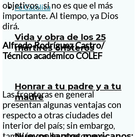
objetivos, si no es que el más
Fe Católica
importante. Al tiempo, ya Dios
dirá.
Vida y obra de los 25
Alfredo Rodríguez Castro/
mártires cristeros
Técnico académico COLEF
Honrar a tu padre y a tu
Las fronteras en general
madre
presentan algunas ventajas con
respecto a otras ciudades del
interior del país; sin embargo,
Nuevos santos mexicanos:
también conlleva retos muy