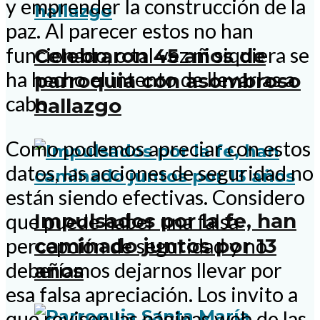
y emprender la construcción de la
paz. Al parecer estos no han
funcionado, o tal vez ni siquiera se
Celebraron 45 años de
ha hecho el intento de llevarlas a
parroquia con asombroso
cabo.
hallazgo
Como podemos apreciar con estos
datos, las acciones de seguridad no
están siendo efectivas. Considero
Impulsados por la fe, han
que puede haber una falsa
percepción de seguridad y no
caminado juntos por 13
deberíamos dejarnos llevar por
años
esa falsa apreciación. Los invito a
que revisen las páginas web de las