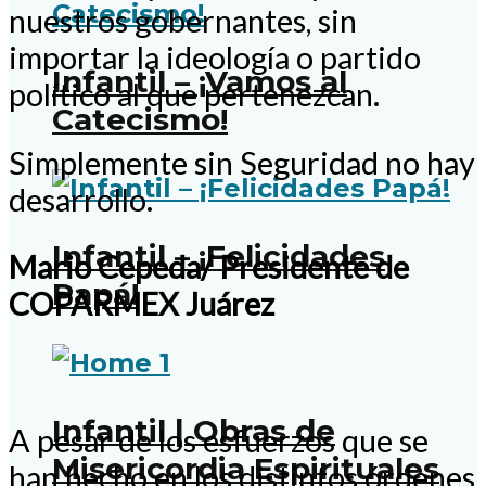
nuestros gobernantes, sin
importar la ideología o partido
Infantil – ¡Vamos al
político al que pertenezcan.
Catecismo!
Simplemente sin Seguridad no hay
desarrollo.
Infantil – ¡Felicidades
Mario Cepeda/ Presidente de
Papá!
COPARMEX Juárez
Infantil | Obras de
A pesar de los esfuerzos que se
Misericordia Espirituales
han hecho en los distintos órdenes