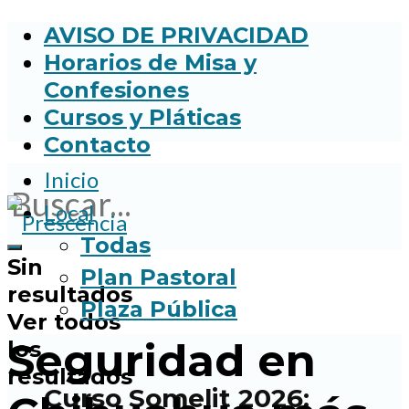
AVISO DE PRIVACIDAD
Horarios de Misa y
Confesiones
Cursos y Pláticas
Contacto
Inicio
Local
Todas
Sin
Plan Pastoral
resultados
Plaza Pública
Ver todos
Seguridad en
los
resultados
Curso Somelit 2026: