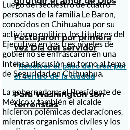
difundir el amor de Dios
Luego del secuestro de cuatro
personas de la familia Le Baron,
conocidos en Chihuahua por su
activismo político, los titulares del
Festejaron por primera
Ejecutivo en los tres niveles de
vez Día del servidor
gobierno se enfrascaron en una
intensa discusión en torno al tema
de Seguridad en Chihuahua.
La gobernadora, el Presidente de
Para Washington son
México y también el alcalde
terroristas
hicieron polémicas declaraciones,
mientras organismos civiles y los