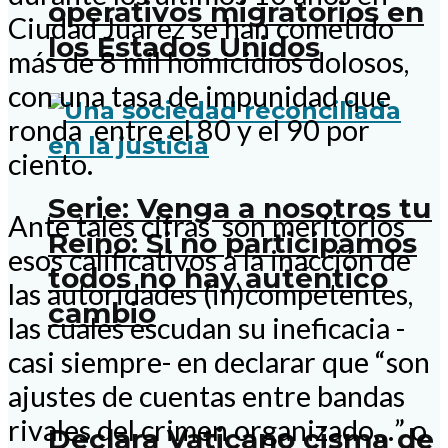
operativos migratorios en
Ciudad Juárez se han cometido
los Estados Unidos
más de 8 mil homicidios dolosos,
con una tasa de impunidad que
ronda entre el 80 y el 90 por
ciento.
Serie: Venga a nosotros tu
Ante tales cifras son meritorios
Reino: Si no participamos
esos calificativos a la inacción de
todos no hay auténtico
las autoridades (in)competentes,
cambio
las cuales escudan su ineficacia -
casi siempre- en declarar que “son
ajustes de cuentas entre bandas
rivales del crimen organizado…” o
Declara Vaticano cisma de