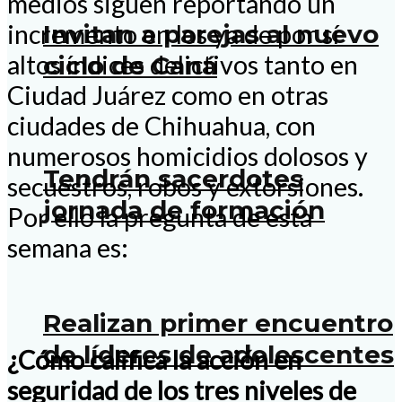
medios siguen reportando un
incremento en los ya de por sí
Invitan a parejas al nuevo
altos índices delictivos tanto en
ciclo de Caná
Ciudad Juárez como en otras
ciudades de Chihuahua, con
numerosos homicidios dolosos y
Tendrán sacerdotes
secuestros, robos y extorsiones.
jornada de formación
Por ello la pregunta de esta
semana es:
Realizan primer encuentro
de líderes de adolescentes
¿Cómo califica la acción en
seguridad de los tres niveles de