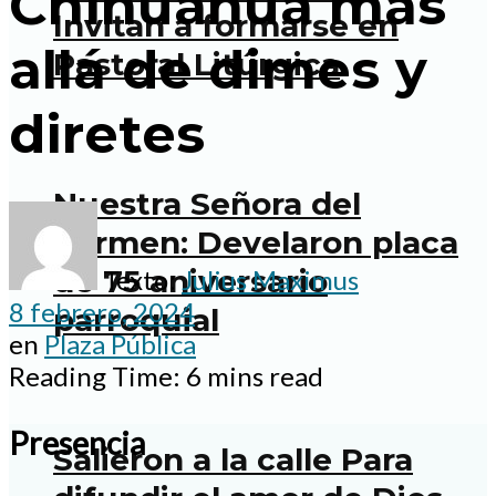
Chihuahua más
Invitan a formarse en
allá de dimes y
Pastoral Litúrgica
diretes
Nuestra Señora del
Carmen: Develaron placa
de 75 aniversario
Texto:
Julius Maximus
8 febrero, 2024
parroquial
en
Plaza Pública
Reading Time: 6 mins read
Presencia
Salieron a la calle Para