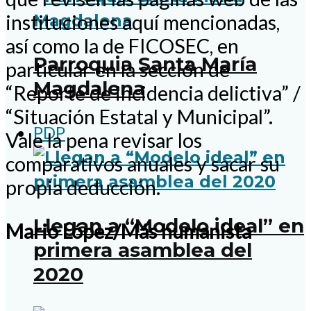
instituciones aquí mencionadas,
así como la de FICOSEC, en
Parroquia Santa María
particular en la sección de
Magdalena
“Reporte de incidencia delictiva” /
“Situación Estatal y Municipal”.
PDP
Vale la pena revisar los
comparativos anuales y sacar su
propia deducción.
Llegan a “Modelo ideal” en
Mario López/Más humanista
primera asamblea del
2020