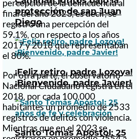
Caminan juntos bajo la
percepción de la delincuencia al
protección de san Juan
final del año 2023, es decir, se
Diego
registró una percepción del
59.1%, con respecto a los años
2017 y 2018 que representaban
el 80%.
¡Feliz retiro, padre Lozoya!
Por otra parte, el observatorio
¡Bienvenido, padre Javier!
Nacional Ciudadano registra en el
2018, por cada 100,000
habitantes un promedio de 2533
registros de delitos con violencia.
Mientras que en el 2023 se
Santo Tomás Apóstol: 25
registraron en promedio 2554 a