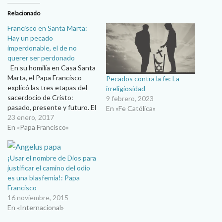
Relacionado
Francisco en Santa Marta:
Hay un pecado
imperdonable, el de no
querer ser perdonado
En su homilía en Casa Santa
Marta, el Papa Francisco
Pecados contra la fe: La
explicó las tres etapas del
irreligiosidad
sacerdocio de Cristo:
9 febrero, 2023
pasado, presente y futuro. El
En «Fe Católica»
Papa dijo que Jesús se
23 enero, 2017
ofreció a sí mismo en la Cruz
En «Papa Francisco»
para el perdón y la salvación,
que hoy intercede y reza por
nosotros y…
¡Usar el nombre de Dios para
justificar el camino del odio
es una blasfemia!: Papa
Francisco
16 noviembre, 2015
En «Internacional»