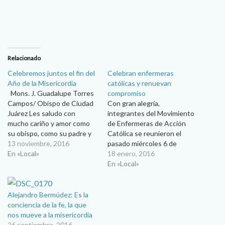
Relacionado
Celebremos juntos el fin del
Celebran enfermeras
Año de la Misericordia
católicas y renuevan
Mons. J. Guadalupe Torres
compromiso
Campos/ Obispo de Ciudad
Con gran alegría,
Juárez Les saludo con
integrantes del Movimiento
mucho cariño y amor como
de Enfermeras de Acción
su obispo, como su padre y
Católica se reunieron el
pastor. Siempre es
13 noviembre, 2016
pasado miércoles 6 de
importante mantener esa
En «Local»
enero, fiesta de la Epifanía,
18 enero, 2016
relación con ustedes y
para participar en la
En «Local»
darles algún mensaje, una
ceremonia de teseración, en
orientación. Hoy quiero
la que renovaron su
platicar con ustedes acerca
compromiso de servir al
Alejandro Bermúdez: Es la
de la clausura del Año…
Señor a través del ejercicio
conciencia de la fe, la que
de la acción católica. La
nos mueve a la misericordia
teseración…
26 septiembre, 2016