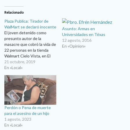
Relacionado
Plaza Publica: Tirador de
WalMart se declaró inocente
Asunto: Armas en
El joven detenido como
Universidades en Téxas
presunto autor de la
12 agosto, 2016
masacre que cobró la vida de
En «Opinion»
22 personas en la tienda
Walmart Cielo Vista, en El
Paso, Texas, se declaró
21 octubre, 2019
inocente el pasado 10 de
En «Local»
octubre durante una
audiencia judicial. De
acuerdo a la Policía, Patrick
Crusius, de 21 años y
oriundo…
Perdón o Pena de muerte
para el asesino de un hijo
1 agosto, 2023
En «Local»