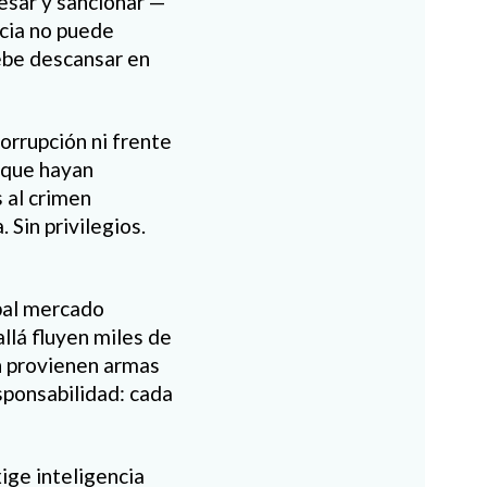
cesar y sancionar —
icia no puede
debe descansar en
orrupción ni frente
s que hayan
s al crimen
 Sin privilegios.
ipal mercado
llá fluyen miles de
én provienen armas
esponsabilidad: cada
ige inteligencia