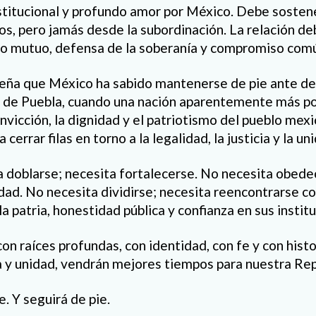
institucional y profundo amor por México. Debe sosten
os, pero jamás desde la subordinación. La relación de
to mutuo, defensa de la soberanía y compromiso comú
seña que México ha sabido mantenerse de pie ante d
a de Puebla, cuando una nación aparentemente más p
onvicción, la dignidad y el patriotismo del pueblo mex
errar filas en torno a la legalidad, la justicia y la un
 doblarse; necesita fortalecerse. No necesita obede
dad. No necesita dividirse; necesita reencontrarse c
a patria, honestidad pública y confianza en sus instit
n raíces profundas, con identidad, con fe y con histo
ia y unidad, vendrán mejores tiempos para nuestra Rep
. Y seguirá de pie.