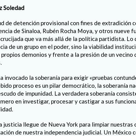
z Soledad
ud de detención provisional con fines de extradición c
encia de Sinaloa, Rubén Rocha Moya, y otros nueve fu
rucijada que va más allá de la política partidista. Lo
cia de un grupo en el poder, sino la viabilidad institu
s propios demonios y frente a la presión de un vecino
.
 ha invocado la soberanía para exigir «pruebas contun
debido proceso es un pilar democrático, la soberanía n
escudo de impunidad. La verdadera soberanía consist
mero en investigar, procesar y castigar a sus funciona
lidad.
justicia llegue de Nueva York para limpiar nuestras c
cación de nuestra independencia judicial. Un México c