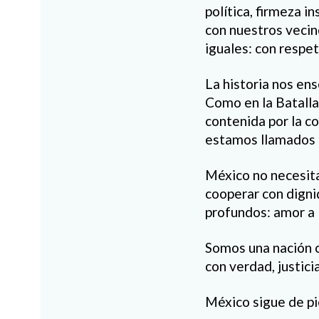
política, firmeza 
con nuestros vecin
iguales: con respe
La historia nos en
Como en la Batall
contenida por la c
estamos llamados a c
México no necesita
cooperar con digni
profundos: amor a l
Somos una nación co
con verdad, justic
México sigue de pie