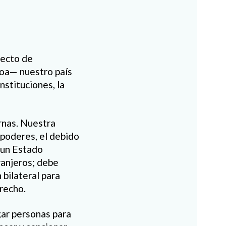
pecto de
loa— nuestro país
stituciones, la
rnas. Nuestra
 poderes, el debido
 un Estado
ranjeros; debe
 bilateral para
recho.
gar personas para