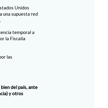
Estados Unidos
la una supuesta red
.
cencia temporal a
r la Fiscalía
por las
bien del país, ante
cia) y otros