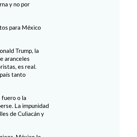
rna y no por
ostos para México
onald Trump, la
de aranceles
istas, es real.
 país tanto
 fuero o la
perse. La impunidad
lles de Culiacán y
pieza, México le