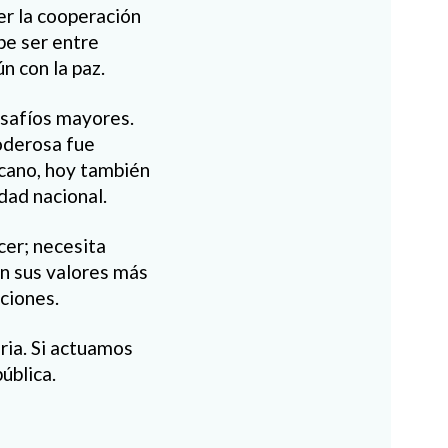
er la cooperación
be ser entre
n con la paz.
esafíos mayores.
oderosa fue
icano, hoy también
idad nacional.
cer; necesita
on sus valores más
uciones.
ria. Si actuamos
ública.