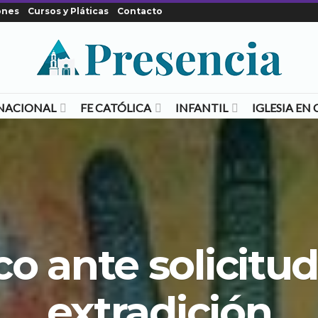
ones
Cursos y Pláticas
Contacto
NACIONAL
FE CATÓLICA
INFANTIL
IGLESIA E
o ante solicitu
extradición