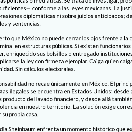
as políticas o mediáticas. Se trata de investigar, pro
 suficientes— conforme a las leyes mexicanas. La just
presiones diplomáticas ni sobre juicios anticipados; 
les y sentencias.
rto que México no puede cerrar los ojos frente a la c
iminal en estructuras públicas. Si existen funcionario
r, enriquecido sus bolsillos o entregado institucione
licarse la ley con firmeza ejemplar. Caiga quien caiga.
idad. Sin cálculos electorales.
ponsabilidad no recae únicamente en México. El princ
as ilegales se encuentra en Estados Unidos; desde a
s producto del lavado financiero, y desde allá tambi
olencia en nuestro territorio. La solución exige corr
 su propia casa.
dia Sheinbaum enfrenta un momento histórico que ex